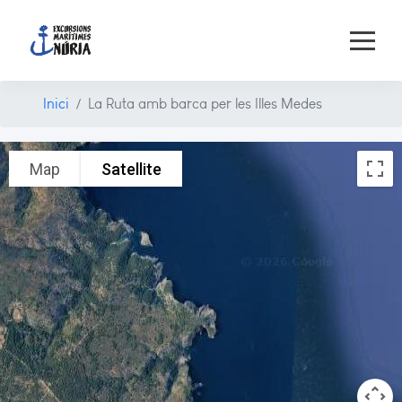
Inici
La Ruta amb barca per les Illes Medes
Map
Satellite