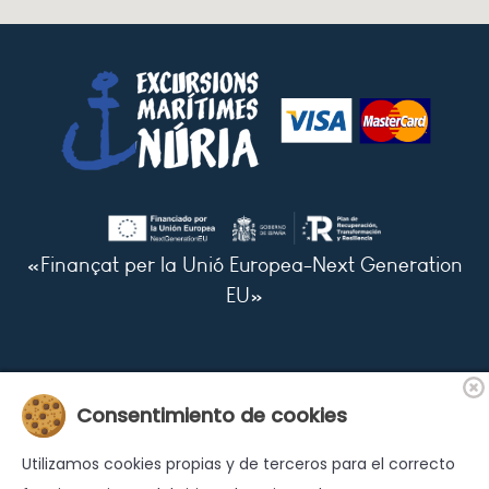
«Finançat per la Unió Europea-Next Generation
EU»
Menu
Consentimiento de cookies
L'itinéraire
Tarifs
Le bateau
FAQs
Utilizamos cookies propias y de terceros para el correcto