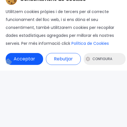
Utilitzem cookies pròpies i de tercers per al correcte
funcionament del lloc web, i si ens dóna el seu
consentiment, també utilitzarem cookies per recopilar
dades estadístiques agregades per millorar els nostres
Reserva online la teva excursió en
serveis. Per més informació click
Política de Cookies
barca per les illes medes
Acceptar
Rebutjar
CONFIGURA
08
09
agost
agost
RESERVAR
RESERVAR
Hores disponibles: 6
Hores disponibles: 6